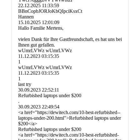
22.12.2025
11:33:59
BBnCopbJORJoKbQIpciKsxC­t
Hannen
15.10.2025
12:01:09
Hallo Familie Mertens,
vielen Dank für Ihre Gastfreundschaft, es hat uns bei
Ihnen gut gefallen.
wUmrLVWz wUmrLVWz
11.12.2023
03:15:35
1
wUmrLVWz wUmrLVWz
11.12.2023
03:15:35
1
last try
30.09.2023
22:52:11
Refurbished laptops under $200
.
30.09.2023
22:49:54
<a href=­"https:­//­dewitech.­com/­10-­best-­refurbished-­
laptops-­under-­200.­html">Refurbished laptops under
$200</a>
Refurbished laptops under $200
<a href="https://dewitech.com/10-best-refurbished-