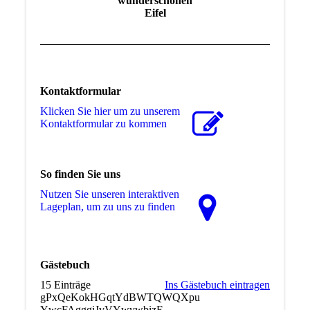
wunderschönen
Eifel
Kontaktformular
Klicken Sie hier um zu unserem
Kon­takt­for­mu­lar zu kommen
So finden Sie uns
Nutzen Sie unseren interaktiven
La­ge­plan, um zu uns zu finden
Gästebuch
15 Einträge
Ins Gästebuch eintragen
gPxQeKokHGqtYdBWTQWQXpu
YwcFAgggiJvVYwvwbizF