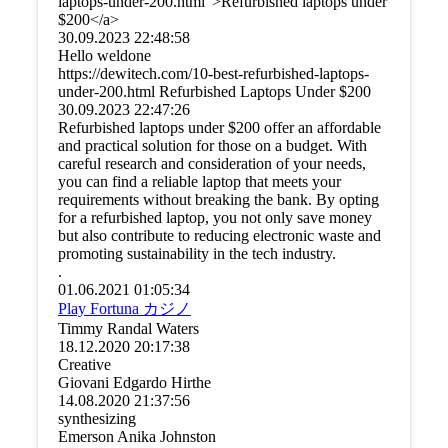
laptops-under-200.html">Refurbished laptops under
$200</a>
30.09.2023
22:48:58
Hello weldone
https://dewitech.com/10-best-refurbished-laptops-
under-200.html Refurbished Laptops Under $200
30.09.2023
22:47:26
Refurbished laptops under $200 offer an affordable
and practical solution for those on a budget. With
careful research and consideration of your needs,
you can find a reliable laptop that meets your
requirements without breaking the bank. By opting
for a refurbished laptop, you not only save money
but also contribute to reducing electronic waste and
promoting sustainability in the tech industry.
.
01.06.2021
01:05:34
Play Fortuna カジノ
Timmy Randal Waters
18.12.2020
20:17:38
Creative
Giovani Edgardo Hirthe
14.08.2020
21:37:56
synthesizing
Emerson Anika Johnston