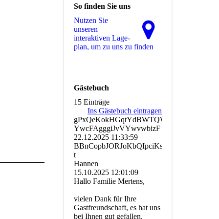
So finden Sie uns
Nutzen Sie
unseren
interaktiven La­ge­
plan, um zu uns zu finden
Gästebuch
15 Einträge
Ins Gästebuch eintragen
gPxQeKokHGqtYdBWTQWQXpu
YwcFAgggiJvVYwvwbizF
22.12.2025
11:33:59
BBnCopbJORJoKbQIpciKsxC­
t
Hannen
15.10.2025
12:01:09
Hallo Familie Mertens,
vielen Dank für Ihre
Gastfreundschaft, es hat uns
bei Ihnen gut gefallen.