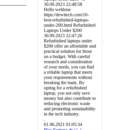
30.09.2023
22:48:58
Hello weldone
https://dewitech.com/10-
best-refurbished-laptops-
under-200.html Refurbished
Laptops Under $200
30.09.2023
22:47:26
Refurbished laptops under
$200 offer an affordable and
practical solution for those
on a budget. With careful
research and consideration
of your needs, you can find
a reliable laptop that meets
your requirements without
breaking the bank. By
opting for a refurbished
laptop, you not only save
money but also contribute to
reducing electronic waste
and promoting sustainability
in the tech industry.
.
01.06.2021
01:05:34
Play Fortuna カジノ