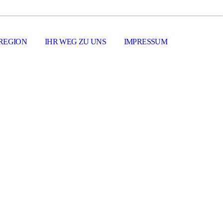
 REGION
IHR WEG ZU UNS
IMPRESSUM