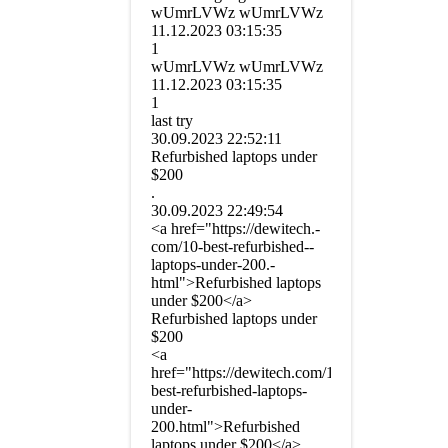
wUmrLVWz wUmrLVWz
11.12.2023
03:15:35
1
wUmrLVWz wUmrLVWz
11.12.2023
03:15:35
1
last try
30.09.2023
22:52:11
Refurbished laptops under
$200
.
30.09.2023
22:49:54
<a href=­"https:­//­dewitech.­
com/­10-­best-­refurbished-­
laptops-­under-­200.­
html">Refurbished laptops
under $200</a>
Refurbished laptops under
$200
<a
href="https://dewitech.com/10-
best-refurbished-laptops-
under-
200.html">Refurbished
laptops under $200</a>