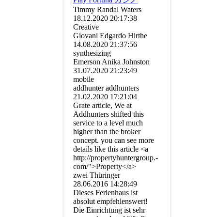
Timmy Randal Waters
18.12.2020
20:17:38
Creative
Giovani Edgardo Hirthe
14.08.2020
21:37:56
synthesizing
Emerson Anika Johnston
31.07.2020
21:23:49
mobile
addhunter addhunters
21.02.2020
17:21:04
Grate article, We at
Addhunters shifted this
service to a level much
higher than the broker
concept. you can see more
details like this article <a
http:­//­propertyhuntergroup.­
com/­">Property</­a>
zwei Thüringer
28.06.2016
14:28:49
Dieses Ferienhaus ist
absolut empfehlenswert!
Die Einrichtung ist sehr