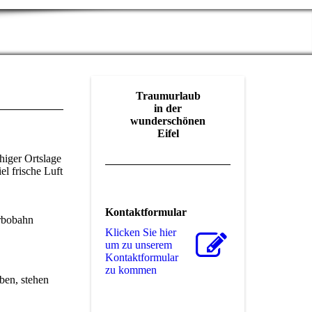
Traumurlaub
in der
wunderschönen
Eifel
higer Ortslage
el frische Luft
Kontaktformular
erbobahn
Klicken Sie hier
um zu unserem
Kon­takt­for­mu­lar
zu kommen
ben, stehen