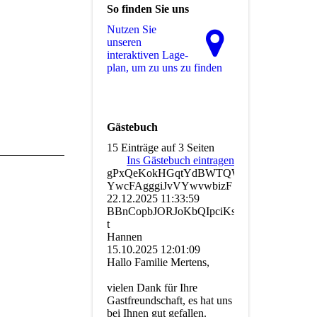
So finden Sie uns
Nutzen Sie
unseren
interaktiven La­ge­
plan, um zu uns zu finden
Gästebuch
15 Einträge auf 3 Seiten
Ins Gästebuch eintragen
gPxQeKokHGqtYdBWTQWQXpu
YwcFAgggiJvVYwvwbizF
22.12.2025
11:33:59
BBnCopbJORJoKbQIpciKsxC­
t
Hannen
15.10.2025
12:01:09
Hallo Familie Mertens,
vielen Dank für Ihre
Gastfreundschaft, es hat uns
bei Ihnen gut gefallen.