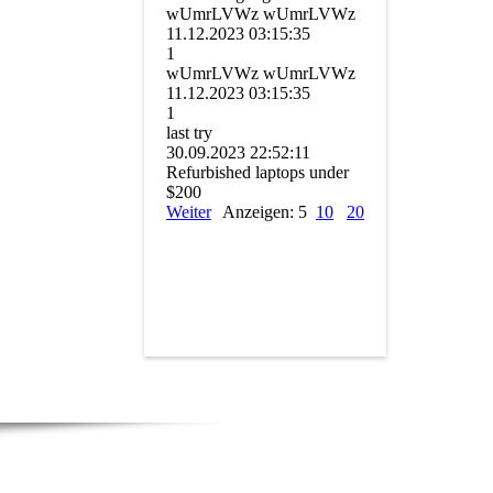
wUmrLVWz wUmrLVWz
11.12.2023
03:15:35
1
wUmrLVWz wUmrLVWz
11.12.2023
03:15:35
1
last try
30.09.2023
22:52:11
Refurbished laptops under
$200
Weiter
Anzeigen: 5
10
20