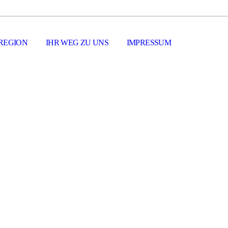
 REGION
IHR WEG ZU UNS
IMPRESSUM